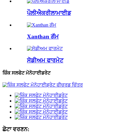
ਪੌਲੀਐਕਰੀਲਾਮਾਈਡ
Xanthan ਗੱਮ
ਸੋਡੀਅਮ ਫਾਰਮੇਟ
ਜ਼ਿੰਕ ਸਲਫੇਟ ਮੋਨੋਹਾਈਡਰੇਟ
ਛੋਟਾ ਵਰਣਨ: